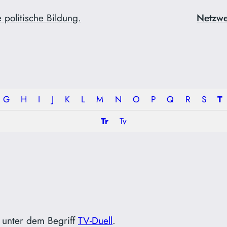
 politische Bildung.
Netzw
G
H
I
J
K
L
M
N
O
P
Q
R
S
T
Tr
Tv
it unter dem Begriff
TV-Duell
.