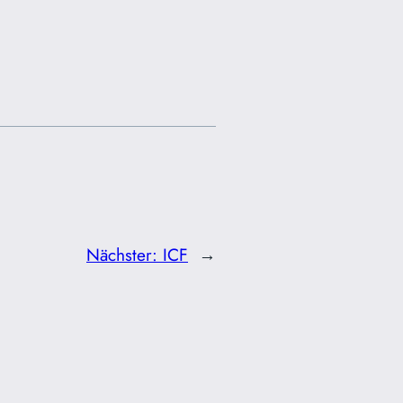
Nächster:
ICF
→