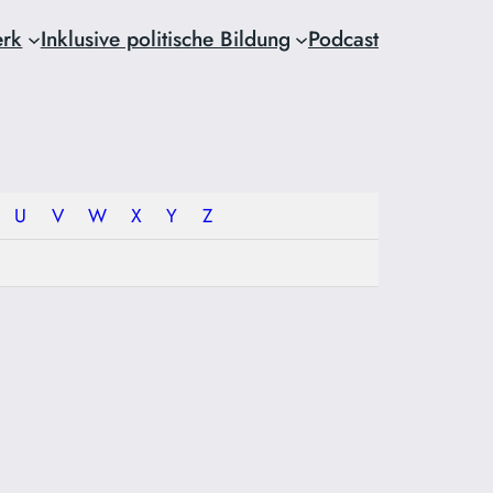
erk
Inklusive politische Bildung
Podcast
U
V
W
X
Y
Z