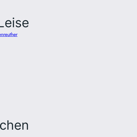
Leise
nreuther
achen